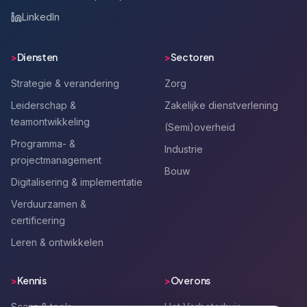
LinkedIn
>
Diensten
>
Sectoren
Strategie & verandering
Zorg
Leiderschap &
Zakelijke dienstverlening
teamontwikkeling
(Semi)overheid
Programma- &
Industrie
projectmanagement
Bouw
Digitalisering & implementatie
Verduurzamen &
certificering
Leren & ontwikkelen
>
Kennis
>
Over ons
Scans & tools
Het Verbeterhuis