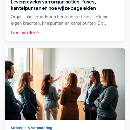
Levenscyclus van organisaties: fases,
kantelpunten en hoe wij ze begeleiden
Organisaties doorlopen herkenbare fases – elk met
eigen krachten, knelpunten en kantelpunten. Dit
paraplu-artikel beschrijft vijf fases, de meest
Lees verder
voorkomende valkuilen, en hoe wij organisaties per
fase begeleiden vanuit onze vier-stappen-aanpak.
Strategie & verandering