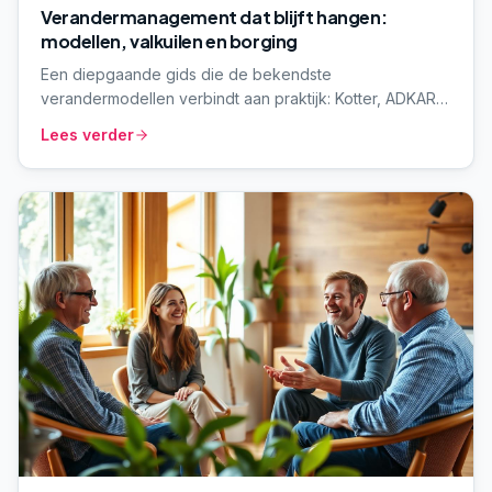
Verandermanagement dat blijft hangen:
modellen, valkuilen en borging
Een diepgaande gids die de bekendste
verandermodellen verbindt aan praktijk: Kotter, ADKAR,
weerstand, communicatie en borging. Voor MT's en
Lees verder
programmaleiders die verder willen dan de bekende
posters aan de muur.