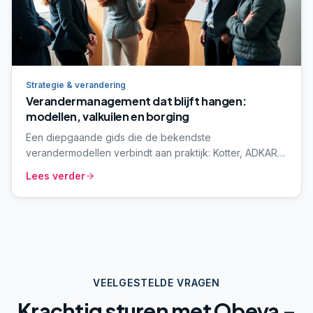
Strategie & verandering
Verandermanagement dat blijft hangen:
modellen, valkuilen en borging
Een diepgaande gids die de bekendste
verandermodellen verbindt aan praktijk: Kotter, ADKAR,
weerstand, communicatie en borging. Voor MT's en
Lees verder
programmaleiders die verder willen dan de bekende
posters aan de muur.
VEELGESTELDE VRAGEN
Krachtig sturen met Obeya –