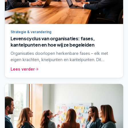
Strategie & verandering
Levenscyclus van organisaties: fases,
kantelpunten en hoe wij ze begeleiden
Organisaties doorlopen herkenbare fases – elk met
eigen krachten, knelpunten en kantelpunten. Dit
paraplu-artikel beschrijft vijf fases, de meest
Lees verder
voorkomende valkuilen, en hoe wij organisaties per
fase begeleiden vanuit onze vier-stappen-aanpak.