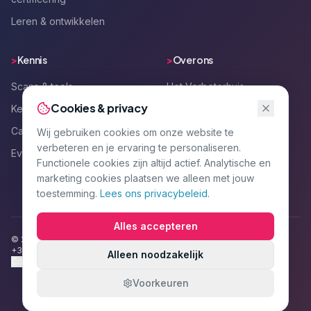
Leren & ontwikkelen
>
Kennis
>
Over ons
Scans & tools
Het Verbeterhuis
Cookies & privacy
Kennisartikelen
Team
Cases
Werken bij
Wij gebruiken cookies om onze website te
verbeteren en je ervaring te personaliseren.
Events
Kennismaken
Functionele cookies zijn altijd actief. Analytische en
Contact
marketing cookies plaatsen we alleen met jouw
toestemming.
Lees ons privacybeleid
.
Alles accepteren
©
2026
Het Verbeterhuis
KvK:
92319041
+31 (0)55 234 0010
info@hetverbeterhuis.nl
Privacy
Voorwaarden
Alleen noodzakelijk
Cookievoorkeuren
Voorkeuren