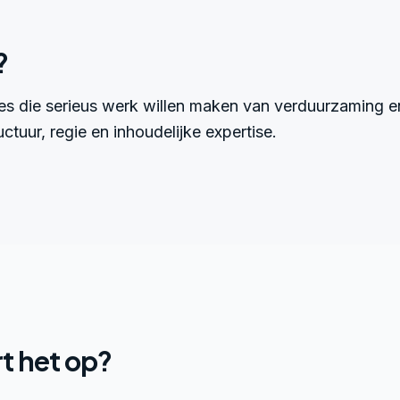
?
ies die serieus werk willen maken van verduurzaming 
ctuur, regie en inhoudelijke expertise.
t het op?