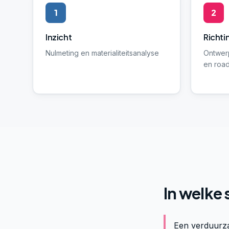
1
2
Inzicht
Richti
Nulmeting en materialiteitsanalyse
Ontwer
en roa
In welke 
Een verduurz