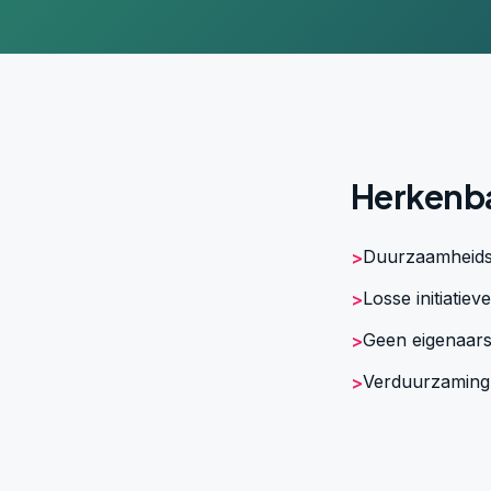
Herkenb
Duurzaamheidsa
>
Losse initiati
>
Geen eigenaars
>
Verduurzaming d
>