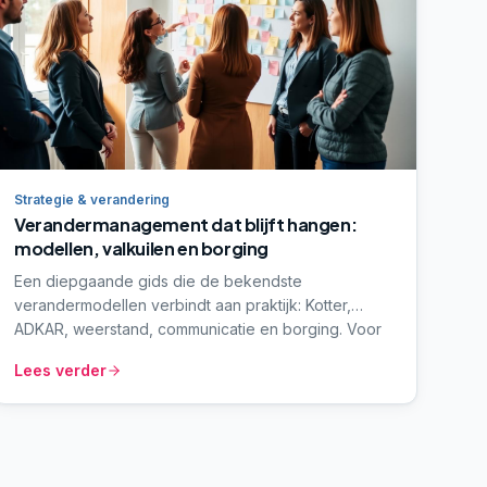
Strategie & verandering
Verandermanagement dat blijft hangen:
modellen, valkuilen en borging
Een diepgaande gids die de bekendste
verandermodellen verbindt aan praktijk: Kotter,
ADKAR, weerstand, communicatie en borging. Voor
MT's en programmaleiders die verder willen dan de
Lees verder
bekende posters aan de muur.