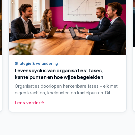
Strategie & verandering
Levenscyclus van organisaties: fases,
kantelpunten en hoe wij ze begeleiden
Organisaties doorlopen herkenbare fases – elk met
eigen krachten, knelpunten en kantelpunten. Dit
paraplu-artikel beschrijft vijf fases, de meest
Lees verder
voorkomende valkuilen, en hoe wij organisaties per
fase begeleiden vanuit onze vier-stappen-aanpak.