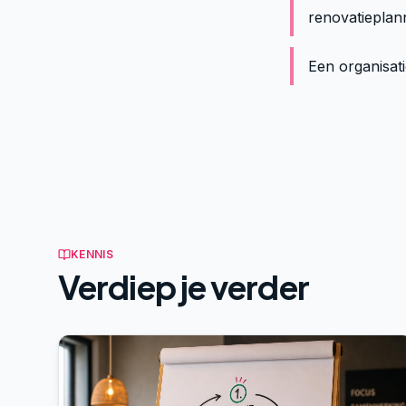
renovatieplan
Een organisat
KENNIS
Verdiep je verder