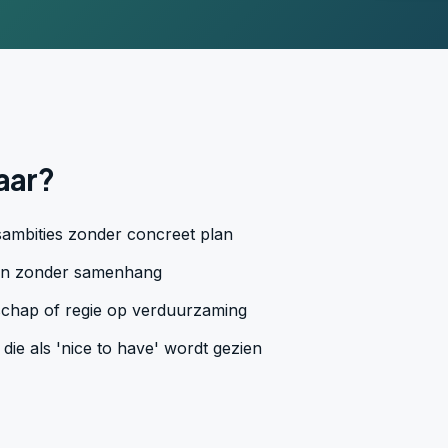
aar?
mbities zonder concreet plan
even zonder samenhang
chap of regie op verduurzaming
ie als 'nice to have' wordt gezien