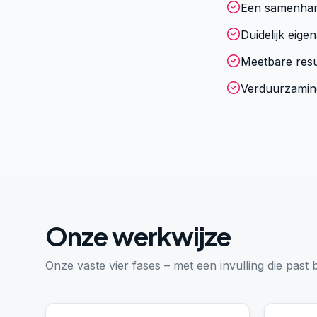
Een samenha
Duidelijk eig
Meetbare resu
Verduurzaming 
Onze werkwijze
Onze vaste vier fases – met een invulling die past b