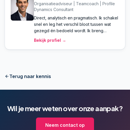
Organisatieadviseur | Teamcoach | Profile
Dynamics Consultant
Direct, analytisch en pragmatisch. Ik schakel
snel en leg het verschil bloot tussen wat
gezegd én bedoeld wordt. Ik breng
energie, inzicht, actiegerichtheid en maak
Bekijk profiel →
inzichtelijk wat gedaan moet worden. "Mijn
werk is ontdekken wat mensen en
organisaties nodig hebben om duurzame
verandering te bewerkstelligen." Of het nu
gaat om individuele ontwikkeling,
teamontwikkeling of ontwikkeling van
Terug naar kennis
proces en organisatie; ik help je verder.
Samen met jullie eigen mensen, op basis
van vertrouwen en heldere inzichten
bouwen we samen aan jullie ambities.
Wil je meer weten over onze aanpak?
Neem contact op