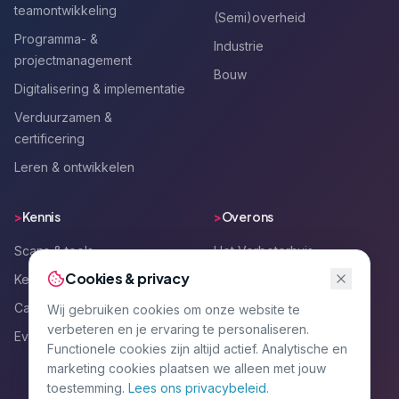
teamontwikkeling
(Semi)overheid
Programma- &
Industrie
projectmanagement
Bouw
Digitalisering & implementatie
Verduurzamen &
certificering
Leren & ontwikkelen
>
Kennis
>
Over ons
Scans & tools
Het Verbeterhuis
Cookies & privacy
Kennisartikelen
Team
Cases
Werken bij
Wij gebruiken cookies om onze website te
verbeteren en je ervaring te personaliseren.
Events
Kennismaken
Functionele cookies zijn altijd actief. Analytische en
Contact
marketing cookies plaatsen we alleen met jouw
toestemming.
Lees ons privacybeleid
.