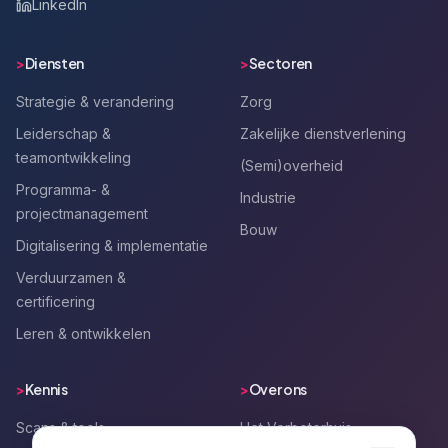
LinkedIn
>
Diensten
>
Sectoren
Strategie & verandering
Zorg
Leiderschap &
Zakelijke dienstverlening
teamontwikkeling
(Semi)overheid
Programma- &
Industrie
projectmanagement
Bouw
Digitalisering & implementatie
Verduurzamen &
certificering
Leren & ontwikkelen
>
Kennis
>
Over ons
Scans & tools
Het Verbeterhuis