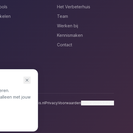
ools
Het Verbeterhuis
ikelen
Team
Werken bij
Kennismaken
Contact
eren.
 alleen met jouw
10
info@hetverbeterhuis.nl
Privacy
Voorwaarden
Cookievoorkeuren