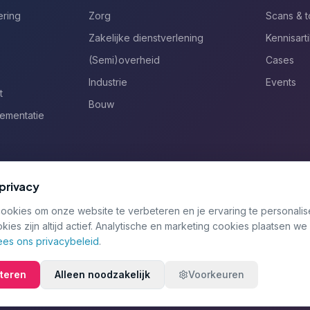
ering
Zorg
Scans & t
Zakelijke dienstverlening
Kennisart
(Semi)overheid
Cases
Industrie
Events
t
Bouw
lementatie
n
privacy
ookies om onze website te verbeteren en je ervaring te personalis
kies zijn altijd actief. Analytische en marketing cookies plaatsen we
+31 (0)55 234 00
ees ons privacybeleid
.
pteren
Alleen noodzakelijk
Voorkeuren