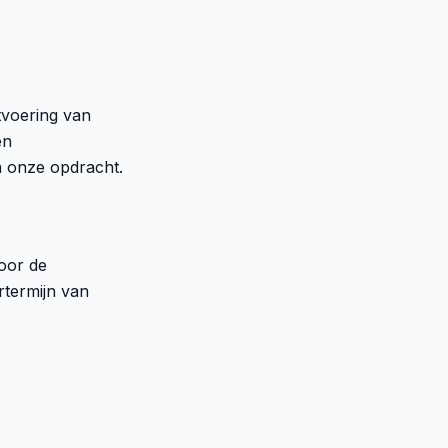
itvoering van
en
n onze opdracht.
voor de
rtermijn van