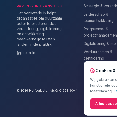
Strategie & verand
PARTNER IN TRANSITIES
Het Verbeterhuis helpt
Leiderschap &
organisaties om duurzaam
teamontwikkeling
beter te presteren door
verandering, digitalisering
Programma- &
en ontwikkeling
projectmanagemen
daadwerkelijk te laten
Digitalisering & imp
landen in de praktijk.
Verduurzamen &
LinkedIn
certificering
Leren & ontwikkele
Cookies & 
Wij gebruiken c
Functionele coo
©
2026
Het Verbeterhuis
KvK:
92319041
toestemming.
L
Alles acce