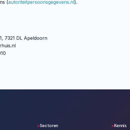
ns (
autoriteitpersoonsgegevens.nl
).
s
1, 7321 DL Apeldoorn
huis.nl
010
>
Sectoren
>
Kennis