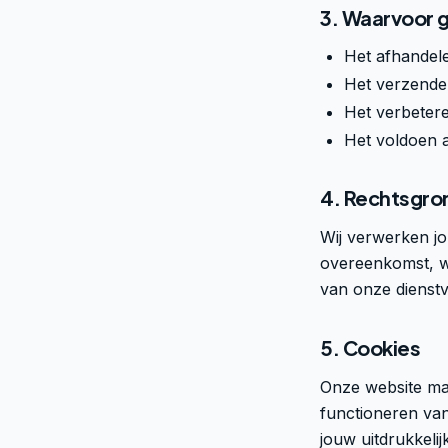
3. Waarvoor 
Het afhandel
Het verzenden
Het verbetere
Het voldoen a
4. Rechtsgro
Wij verwerken j
overeenkomst, we
van onze dienstv
5. Cookies
Onze website maa
functioneren van
jouw uitdrukkeli