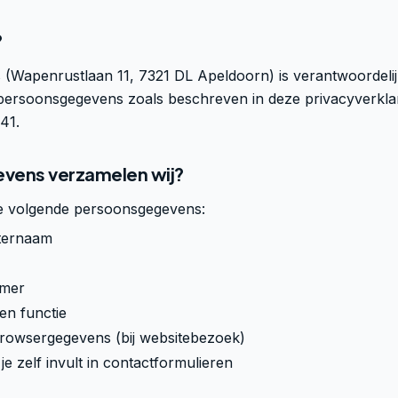
?
s
(
Wapenrustlaan 11, 7321 DL Apeldoorn
) is verantwoordeli
persoonsgegevens zoals beschreven in deze privacyverklar
41
.
evens verzamelen wij?
e volgende persoonsgegevens:
ternaam
mer
en functie
browsergegevens (bij websitebezoek)
je zelf invult in contactformulieren