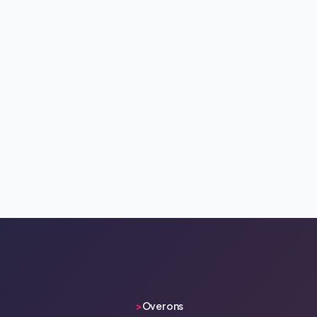
>
Over ons