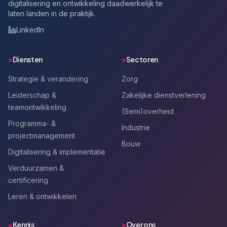
digitalisering en ontwikkeling daadwerkelijk te
laten landen in de praktijk.
LinkedIn
>
Diensten
>
Sectoren
Strategie & verandering
Zorg
Leiderschap &
Zakelijke dienstverlening
teamontwikkeling
(Semi)overheid
Programma- &
Industrie
projectmanagement
Bouw
Digitalisering & implementatie
Verduurzamen &
certificering
Leren & ontwikkelen
>
Kennis
>
Over ons