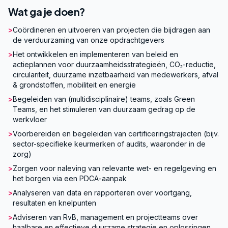
Wat ga je doen?
>
Coördineren en uitvoeren van projecten die bijdragen aan
de verduurzaming van onze opdrachtgevers
>
Het ontwikkelen en implementeren van beleid en
actieplannen voor duurzaamheidsstrategieën, CO₂-reductie,
circulariteit, duurzame inzetbaarheid van medewerkers, afval
& grondstoffen, mobiliteit en energie
>
Begeleiden van (multidisciplinaire) teams, zoals Green
Teams, en het stimuleren van duurzaam gedrag op de
werkvloer
>
Voorbereiden en begeleiden van certificeringstrajecten (bijv.
sector-specifieke keurmerken of audits, waaronder in de
zorg)
>
Zorgen voor naleving van relevante wet- en regelgeving en
het borgen via een PDCA-aanpak
>
Analyseren van data en rapporteren over voortgang,
resultaten en knelpunten
>
Adviseren van RvB, management en projectteams over
haalbare en effectieve duurzame strategie en oplossingen