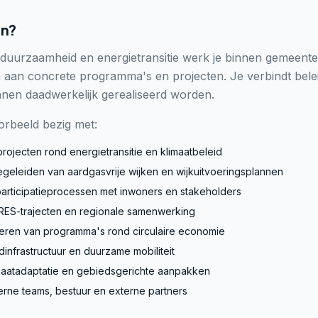
en?
r duurzaamheid en energietransitie werk je binnen gemeente
aan concrete programma's en projecten. Je verbindt belei
nnen daadwerkelijk gerealiseerd worden.
oorbeeld bezig met:
rojecten rond energietransitie en klimaatbeleid
geleiden van aardgasvrije wijken en wijkuitvoeringsplannen
articipatieprocessen met inwoners en stakeholders
 RES-trajecten en regionale samenwerking
oeren van programma's rond circulaire economie
dinfrastructuur en duurzame mobiliteit
imaatadaptatie en gebiedsgerichte aanpakken
erne teams, bestuur en externe partners