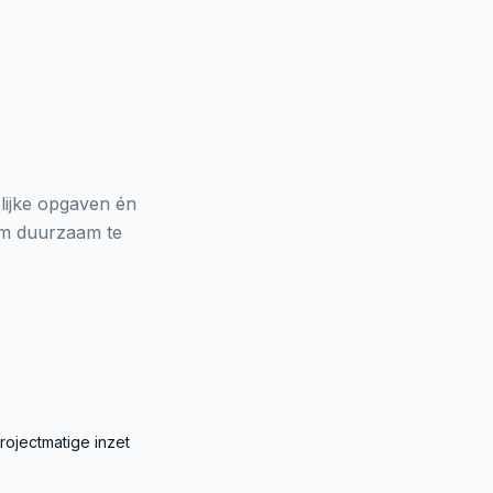
lijke opgaven én
 om duurzaam te
rojectmatige inzet