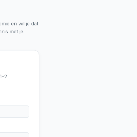
omie en wil je dat
is met je.
1–2