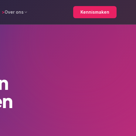
>
Over ons
Kennismaken
n
en