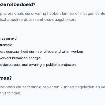
eze rol bedoeld?
j professionals die ervaring hebben binnen of met gemeent
schappelijke duurzaamheidsvraagstukken.
uurzaamheid
ransitie
rs duurzaamheid die meer uitvoerend willen werken
rkers klimaat en energie
 adviesbureaus met ervaring in publieke projecten
 mee?
sionals die zelfstandig projecten kunnen begeleiden en ve
 verbinden.