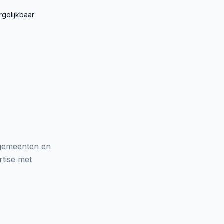
rgelijkbaar
 gemeenten en
tise met