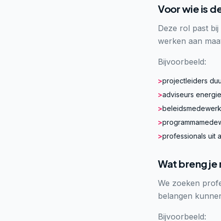
Voor wie is d
Deze rol past bi
werken aan maat
Bijvoorbeeld:
>
projectleiders d
>
adviseurs energiet
>
beleidsmedewerke
>
programmamedewe
>
professionals uit
Wat breng je
We zoeken profes
belangen kunnen
Bijvoorbeeld: