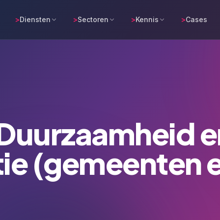
>
Diensten
>
Sectoren
>
Kennis
>
Cases
r Duurzaamheid e
tie (gemeenten 