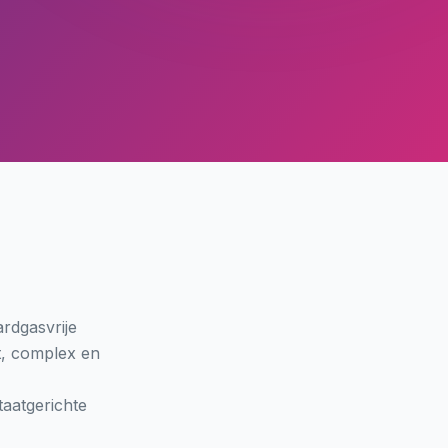
ardgasvrije
et, complex en
aatgerichte