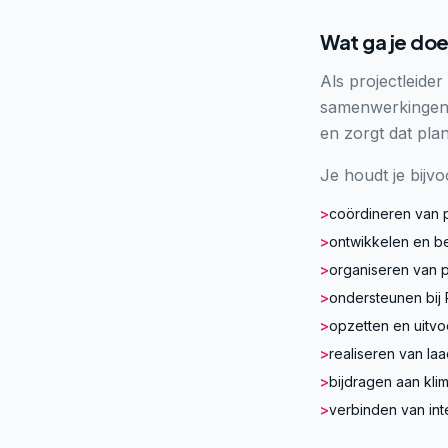
Wat ga je do
Als projectleide
samenwerkingen 
en zorgt dat pla
Je houdt je bijv
>
coördineren van p
>
ontwikkelen en be
>
organiseren van p
>
ondersteunen bij
>
opzetten en uitv
>
realiseren van laa
>
bijdragen aan kl
>
verbinden van int