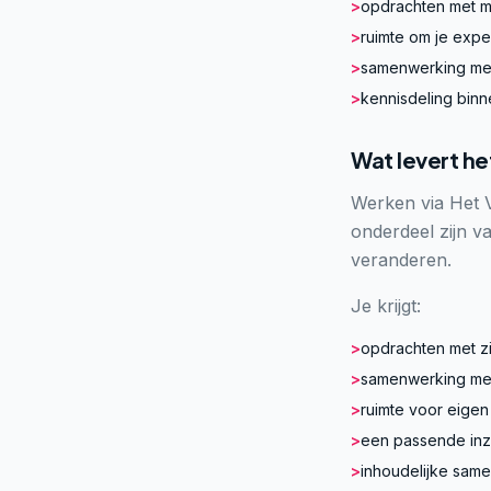
>
opdrachten met m
>
ruimte om je expe
>
samenwerking met 
>
kennisdeling bin
Wat levert he
Werken via Het 
onderdeel zijn v
veranderen.
Je krijgt:
>
opdrachten met zi
>
samenwerking met
>
ruimte voor eigen
>
een passende inze
>
inhoudelijke sam