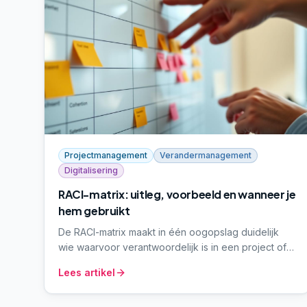
Projectmanagement
Verandermanagement
Digitalisering
RACI-matrix: uitleg, voorbeeld en wanneer je
hem gebruikt
De RACI-matrix maakt in één oogopslag duidelijk
wie waarvoor verantwoordelijk is in een project of
proces. In dit artikel leggen we uit wat RACI
Lees artikel
betekent, hoe je een matrix opstelt en welke
valkuilen je voorkomt.