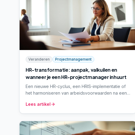
Veranderen
Projectmanagement
HR-transformatie: aanpak, valkuilen en
wanneer je een HR-projectmanager inhuurt
Een nieuwe HR-cyclus, een HRIS-implementatie of
het harmoniseren van arbeidsvoorwaarden na een
fusie – dat is geen lijnwerk meer, dat is een project.
Lees artikel
Wat een HR-transformatie precies inhoudt, welke
aanpak werkt en wanneer je een HR-
projectmanager inschakelt in plaats van het binnen
de HR-afdeling te beleggen.