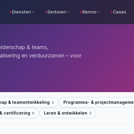
>
Diensten
>
Sectoren
>
Kennis
>
Cases
eiderschap & teams,
alisering en verduurzamen – voor
hap & teamontwikkeling
Programma- & projectmanageme
3
 certificering
Leren & ontwikkelen
6
3