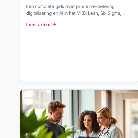
Een complete gids over procesverbetering,
digitalisering en AI in het MKB: Lean, Six Sigma,
BPMN, RPA en generatieve AI. Inclusief concrete AI-
Lees artikel
use cases per afdeling, een keuzehulp en de
valkuilen die we in de praktijk zien.