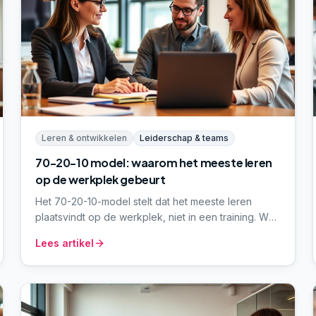
Leren & ontwikkelen
Leiderschap & teams
70-20-10 model: waarom het meeste leren
op de werkplek gebeurt
Het 70-20-10-model stelt dat het meeste leren
plaatsvindt op de werkplek, niet in een training. We
leggen het model uit, plaatsen de kritiek erbij en
Lees artikel
geven concrete handvatten om er als organisatie
mee aan de slag te gaan.