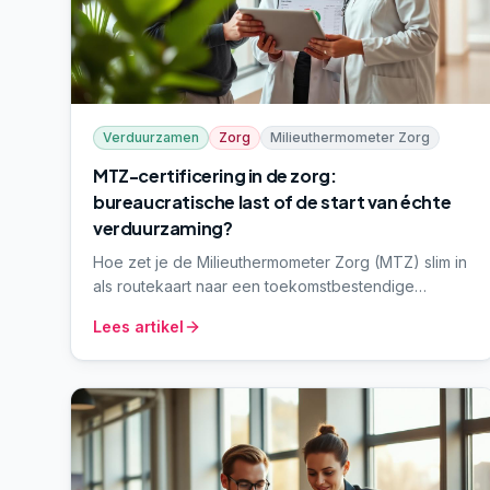
Verduurzamen
Zorg
Milieuthermometer Zorg
MTZ-certificering in de zorg:
bureaucratische last of de start van échte
verduurzaming?
Hoe zet je de Milieuthermometer Zorg (MTZ) slim in
als routekaart naar een toekomstbestendige
zorgorganisatie – zonder dat het een
Lees artikel
bureaucratische jacht op vinkjes wordt? Van ad-hoc
maatregelen naar een structurele PDCA-cyclus rond
energie, afval, inkoop, mobiliteit en governance.