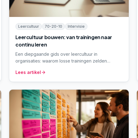
Leercultuur
70-20-10
Intervisie
Leercultuur bouwen: van trainingen naar
continu leren
Een diepgaande gids over leercultuur in
organisaties: waarom losse trainingen zelden
landen, hoe het 70-20-10-model werkt, en welke
Lees artikel
ritmes (intervisie, peer learning, leerlandschap) een
organisatie écht lerend maken.