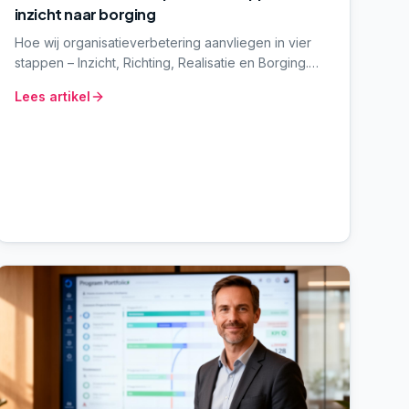
inzicht naar borging
Hoe wij organisatieverbetering aanvliegen in vier
stappen – Inzicht, Richting, Realisatie en Borging.
Geen modieuze methodiek, wel een werkbaar
Lees artikel
denkraam dat strategie verbindt met dagelijks werk.