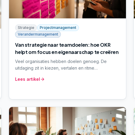
Strategie
Projectmanagement
Verandermanagement
Van strategie naar teamdoelen: hoe OKR
helpt om focus en eigenaarschap te creëren
Veel organisaties hebben doelen genoeg. De
uitdaging zit in kiezen, vertalen en ritme
aanbrengen. OKR kan helpen – mits je het praktisch
Lees artikel
houdt en niet als hippe methode binnenhaalt.