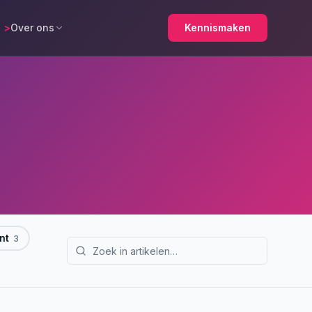
>
Over ons
Kennismaken
nt
3