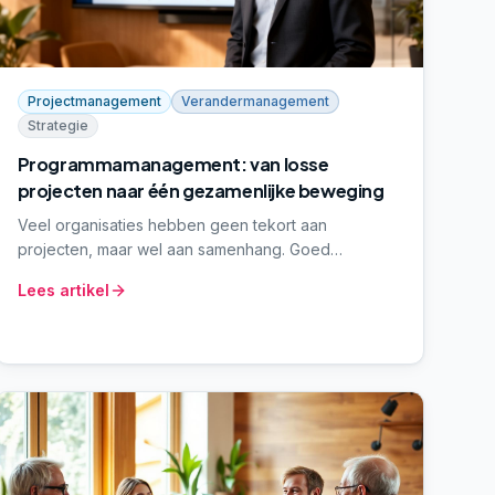
Projectmanagement
Verandermanagement
Strategie
Programmamanagement: van losse
projecten naar één gezamenlijke beweging
Veel organisaties hebben geen tekort aan
projecten, maar wel aan samenhang. Goed
programmamanagement brengt overzicht, ritme en
Lees artikel
eigenaarschap – zodat projecten optellen tot
zichtbaar resultaat in plaats van drukte zonder
beweging.