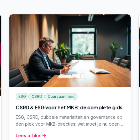
ESG
CSRD
Duurzaamheid
CSRD & ESG voor het MKB: de complete gids
ESG, CSRD, dubbele materialiteit en governance op
één plek voor MKB-directies: wat moet je nu doen,
wat kan wachten, en hoe verbind je rapportage aan
Lees artikel
strategie. Inclusief 6-stappenplan en gap-analyse.