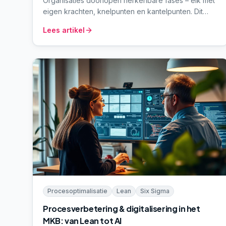
Organisaties doorlopen herkenbare fases – elk met
eigen krachten, knelpunten en kantelpunten. Dit
paraplu-artikel beschrijft vijf fases, de meest
Lees artikel
voorkomende valkuilen, en hoe wij organisaties per
fase begeleiden vanuit onze vier-stappen-aanpak.
Procesoptimalisatie
Lean
Six Sigma
Procesverbetering & digitalisering in het
MKB: van Lean tot AI