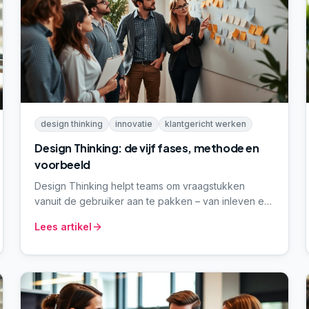
design thinking
innovatie
klantgericht werken
Design Thinking: de vijf fases, methode en
voorbeeld
Design Thinking helpt teams om vraagstukken
vanuit de gebruiker aan te pakken – van inleven en
definiëren tot ideeën, prototypes en testen. We
Lees artikel
leggen de vijf fases uit, met praktijkvoorbeelden en
wanneer het wel (en niet) werkt.