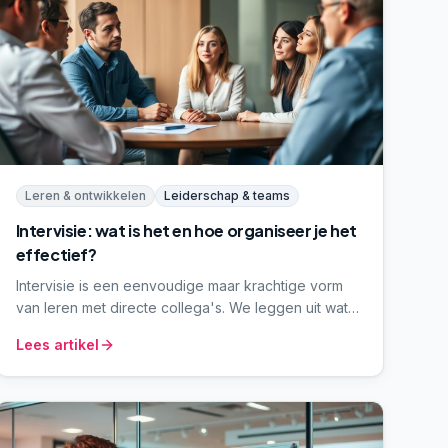
Leren & ontwikkelen
Leiderschap & teams
Intervisie: wat is het en hoe organiseer je het
effectief?
Intervisie is een eenvoudige maar krachtige vorm
van leren met directe collega's. We leggen uit wat
intervisie is, welke methodes het meest gebruikt
Lees artikel
worden, en hoe je een intervisiegroep opzet die
ook na een jaar nog draait.