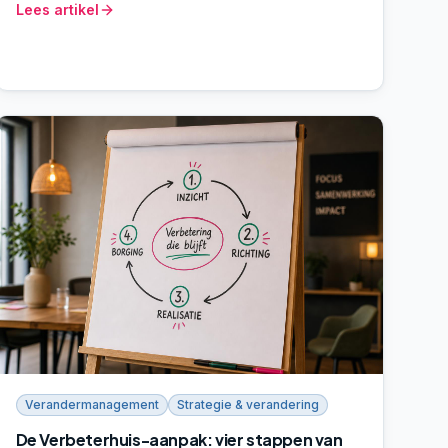
Lees artikel
MT's en programmaleiders die verder willen dan de
bekende posters aan de muur.
Verandermanagement
Strategie & verandering
De Verbeterhuis-aanpak: vier stappen van