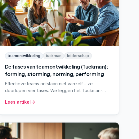
teamontwikkeling
tuckman
leiderschap
De fases van teamontwikkeling (Tuckman):
forming, storming, norming, performing
Effectieve teams ontstaan niet vanzelf – ze
doorlopen vier fases. We leggen het Tuckman-
model uit, met herkenbare signalen per fase, de rol
Lees artikel
van de teamleider en concrete interventies om door
te groeien naar high performance.