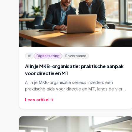
AI
Digitalisering
Governance
AI in je MKB-organisatie: praktische aanpak
voor directie en MT
AI in je MKB-organisatie serieus inzetten: een
praktische gids voor directie en MT, langs de vier
stappen Inzicht, Richting, Realisatie en Borging. Met
Lees artikel
invulbare keuzehulp.