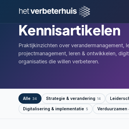
Kennisartikelen
Praktijkinzichten over verandermanagement, l
projectmanagement, leren & ontwikkelen, digit
organisaties die willen verbeteren.
Alle
Strategie & verandering
Leidersc
34
14
Digitalisering & implementatie
Verduurzamen &
5