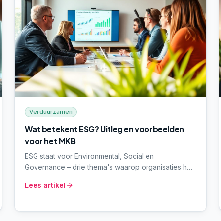
Verduurzamen
Wat betekent ESG? Uitleg en voorbeelden
voor het MKB
ESG staat voor Environmental, Social en
Governance – drie thema's waarop organisaties hun
maatschappelijke impact en duurzaamheid laten
Lees artikel
zien. In dit artikel leggen we uit wat ESG is, waarom
het er voor het MKB toe doet en waar je begint.