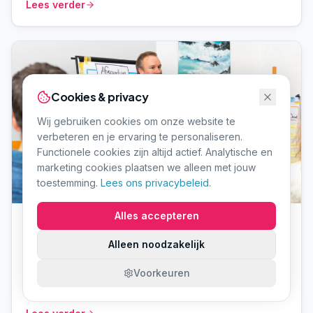
Cookies & privacy
Wij gebruiken cookies om onze website te
verbeteren en je ervaring te personaliseren.
Functionele cookies zijn altijd actief. Analytische en
marketing cookies plaatsen we alleen met jouw
toestemming.
Lees ons privacybeleid
.
Digitalisering & implementatie
Alles accepteren
Lean en AI: hoe ze elkaar versterken (en wanneer
je met wat begint)
Alleen noodzakelijk
AI en Lean zijn geen tegenpolen. Lean legt het
Voorkeuren
procesfundament, AI versnelt waar dat fundament al
staat. Een praktische gids over wanneer je wat inzet –
Lees verder
met een concreet voorbeeld uit onze adviespraktijk.