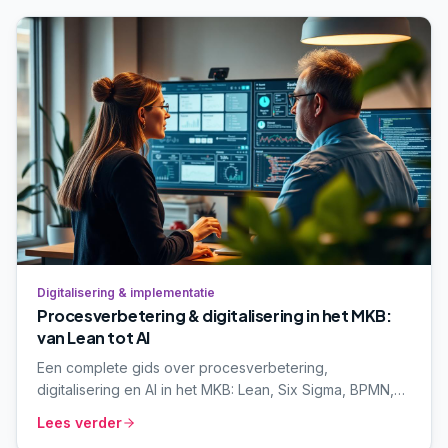
Digitalisering & implementatie
Procesverbetering & digitalisering in het MKB:
van Lean tot AI
Een complete gids over procesverbetering,
digitalisering en AI in het MKB: Lean, Six Sigma, BPMN,
RPA en generatieve AI. Inclusief concrete AI-use cases
Lees verder
per afdeling, een keuzehulp en de valkuilen die we in
de praktijk zien.