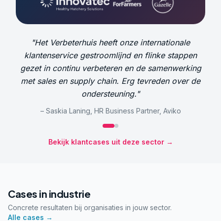
"
Onze processen voor productontwikkeling en
productie zijn gestroomlijnd en gedigitaliseerd.
Flinke stappen in standaardisatie en foutreductie –
een schot in de roos.
"
–
Stephan Luimes
,
Technical Director
,
Innovatec
Bekijk klantcases uit deze sector →
Cases in
industrie
Concrete resultaten bij organisaties in jouw sector.
Alle cases →